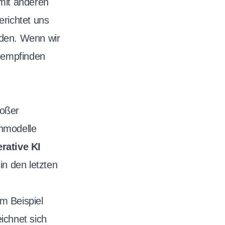
 mit anderen
erichtet uns
nden. Wenn wir
chempfinden
roßer
hmodelle
rative KI
in den letzten
m Beispiel
ichnet sich