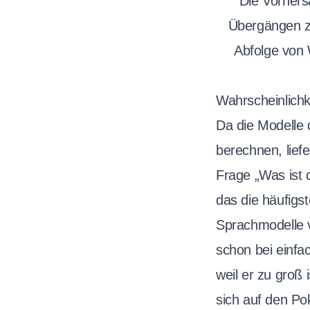
Die Vorhers
Übergängen z
Abfolge von W
Wahrscheinlichke
Da die Modelle 
berechnen, lief
Frage „Was ist 
das die häufigst
Sprachmodelle v
schon bei einfa
weil er zu groß i
sich auf den Po