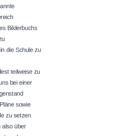
annte
reich
nes Bilderbuchs
zu
n die Schule zu
st teilweise zu
uns bei einer
egenstand
n Pläne sowie
le zu setzen
 also über