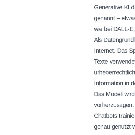
Generative KI d
genannt – etwas
wie bei DALL-E,
Als Datengrundl
Internet. Das S
Texte verwendet
urheberrechtlich
Information in d
Das Modell wird
vorherzusagen.
Chatbots traini
genau genutzt w