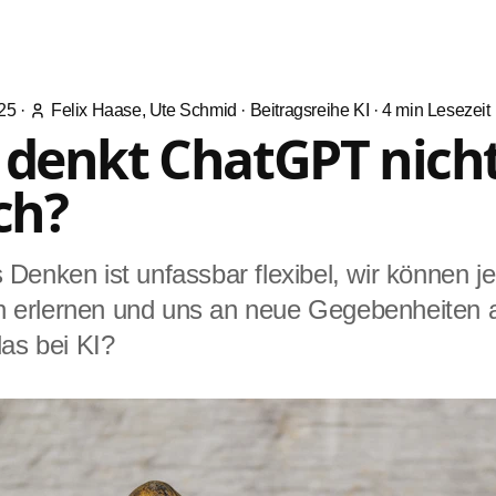
025
·
Felix Haase, Ute Schmid
·
Beitragsreihe KI
·
4
min Lesezeit
 denkt ChatGPT nich
ch?
Denken ist unfassbar flexibel, wir können j
 erlernen und uns an neue Gegebenheiten 
das bei KI?