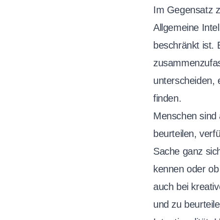
Im Gegensatz 
Allgemeine Inte
beschränkt ist. 
zusammenzufass
unterscheiden,
finden.
Menschen sind a
beurteilen, verf
Sache ganz sich
kennen oder ob e
auch bei kreati
und zu beurteil