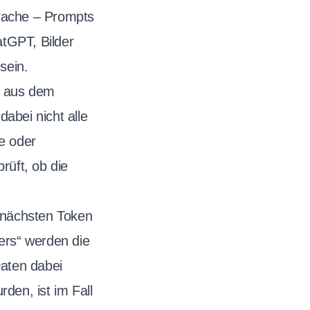
prache – Prompts
tGPT, Bilder
sein.
n aus dem
abei nicht alle
e oder
prüft, ob die
s nächsten Token
rs“ werden die
Daten dabei
den, ist im Fall